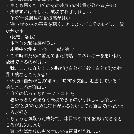
・良くも悪くも自分のその時点での技量が分かる(主観)
・失敗すれば悔しい、成功すればうれしい、
その'一発勝負の'緊張感が良い
・'生'で他の人の演奏を聴くことによって自分のレベル、質
が分かる
(比較、客観)
・本番前の緊張感が良い
・本番中の集中！'今ここ'感が良い
・この時のために蓄えてきた情熱、エネルギーを思い切り
放出できるのが良い
・我、ここに在り！この時だけ自分が主役！自分だけの世
界！的なところがよい
・今だけ自分がこの'場'を、'時間'を支配、独占している！
的なところが面白い
・自分の培ってきた'モノ・コト'を、
思いっきり遠慮なく表現できるのがうれしいし楽しい
・この'とき'のために毎日があるといっても過言ではないと
ころが好き
・ちょっと気取った格好で、非日常な自分を演出できると
ころがお気に入り
・買ったばかりのギターのお披露目がうれしい