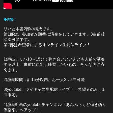
◆内容：
リハと本番2部の構成です。
第1部は、参加者が順番に演奏をしていきます。3曲前後
演奏可能です。
第2部は希望者によるオンライン生配信ライブ！
1)声出しリハ10～15分：弾き合いといえども人前で演奏
する以上、事前に声出し練習したいもの。そんな声に応
えます。
2)演奏時間：計15分以内。お一人2，3曲可能
3)youtube、ツイキャス生配信ライブ！：希望者のみ。1
曲限定。
4)演奏動画のyoutubeチャンネル「あんぷらぐど弾き語り
倶楽部」へアップ！：