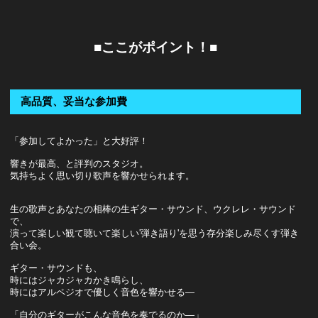
■ここがポイント！■
高品質、妥当な参加費
「参加してよかった」と大好評！
響きが最高、と評判のスタジオ。
気持ちよく思い切り歌声を響かせられます。
生の歌声とあなたの相棒の生ギター・サウンド、ウクレレ・サウンド
で、
演って楽しい観て聴いて楽しい'弾き語り'を思う存分楽しみ尽くす弾き
合い会。
ギター・サウンドも、
時にはジャカジャカかき鳴らし、
時にはアルペジオで優しく音色を響かせる―
「自分のギターがこんな音色を奏でるのか―」