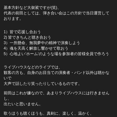
基本方針など大袈裟ですが(笑)、
代表の前田としては、弾き合い会はこの方針で当日運営して
おります。
1）皆で応援し合おう
2) 皆できちんと聴き合おう
3）一所懸命、無我夢中の精神で演奏しよう
4）魂を天高く解放し響かせて歌おう
5）心地よい'ホーム'のような場を参加者の皆様全員で作ろう
ライブハウスなどのライブでは、
観客の方も、自身のお目当ての演奏者・バンド以外は聴かな
いで
大声で話したり笑ったりしているものです。
前田はこれが嫌なので、あまりライブハウスには行きません
し、
出たいと思いません。
歌うほうも聴くほうも、真剣に、楽しく、温かく、